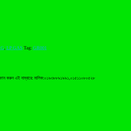
KG
,
LP GAS
Tag:
GR001
রয়োজনে ফোন করুন এই নাম্বারে: মালিক:০১৯৩৮৮৯১৯৯১,০১৫১১০৮০৫২৮