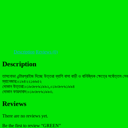
Description
Reviews (0)
Description
তাসনোভা এন্টারপ্রাইজ দিচ্ছে উত্তরা ব্যাপি বাসা বাড়ী ও বানিজ্যিক ক্ষেত্রে সর্বো
ম্যানেজার:০১৯৪২২১৬৯৫২
দোকান উত্তরা:০১৯৩৮৮৯১৯৯২,০১৯৩৮৮৯১৯৯৪
দোকান ফায়দাবাদ:০১৯৩৮৮৯১৯৯৩.
Reviews
There are no reviews yet.
Be the first to review “GREEN”