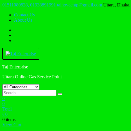
Skip
01511080528, 01938891991
tajnovaentp@gmail.com
Uttara, Dhaka
to
Contact Us
content
About Us
Taj Enterprise
Uttara Online Gas Service Point
0
0
Total
৳
0
0 items
View Cart