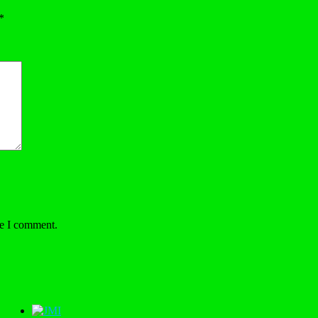
*
me I comment.