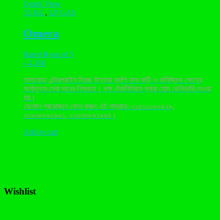
Quick View
35 KG
,
LP GAS
Omera
Rated
0
out of 5
৳
4,200
তাসনোভা এন্টারপ্রাইস দিচ্ছে উত্তরা ব্যাপি বাসা বাড়ী ও বানিজ্যিক ক্ষেত্রে
সর্বোত্তম সেবা দানের নিশ্চয়তা। দক্ষ টেকনিশিয়ান দ্বারা হোম ডেলিভারি দেওয়া
হয়।
যেকোন প্রয়োজনে ফোন করুন এই নাম্বারে: ০১৫১১০৮০৫২৮,
০১৯৩৮৮৯১৯৯১, ০১৯৩৮৮৯১৯৯৪।
Add to cart
Wishlist