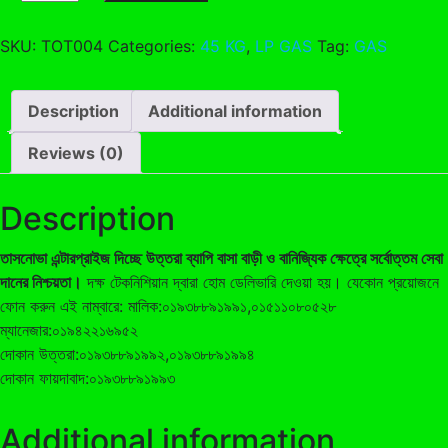
quantity
SKU:
TOT004
Categories:
45 KG
,
LP GAS
Tag:
GAS
Description
Additional information
Reviews (0)
Description
তাসনোভা এন্টারপ্রাইজ দিচ্ছে উত্তরা ব্যাপি বাসা বাড়ী ও বানিজ্যিক ক্ষেত্রে সর্বোত্তম সেবা
দানের নিশ্চয়তা।
দক্ষ টেকনিশিয়ান দ্বারা হোম ডেলিভারি দেওয়া হয়। যেকোন প্রয়োজনে
ফোন করুন এই নাম্বারে: মালিক:০১৯৩৮৮৯১৯৯১,০১৫১১০৮০৫২৮
ম্যানেজার:০১৯৪২২১৬৯৫২
দোকান উত্তরা:০১৯৩৮৮৯১৯৯২,০১৯৩৮৮৯১৯৯৪
দোকান ফায়দাবাদ:০১৯৩৮৮৯১৯৯৩
Additional information