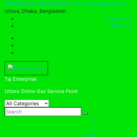
Skip
01511080528, 01938891991
tajnovaentp@gmail.com
to
Uttara, Dhaka, Bangladesh
content
Contact Us
About Us
Taj Enterprise
Uttara Online Gas Service Point
0
0
Total