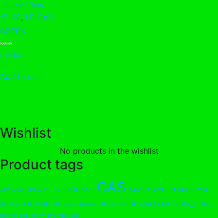
Quick View
12 KG
,
LP GAS
GREEN
Rated
৳
1,450
0
out
of
Add to cart
5
Wishlist
No products in the wishlist
Product tags
GAS
OXYGEN
AFTS-101
AFTS-102
CYLINDER
G001
GR001
REGULATOR
RFL-204
RFL-ANGEL
RFL-Jolly Beehive
RFL-OLIVIA
RFL-QUEEN
RFL-QUEEN_Ci
RFL-
ROSSE
RFL-SILKY
RFL-TRB-206