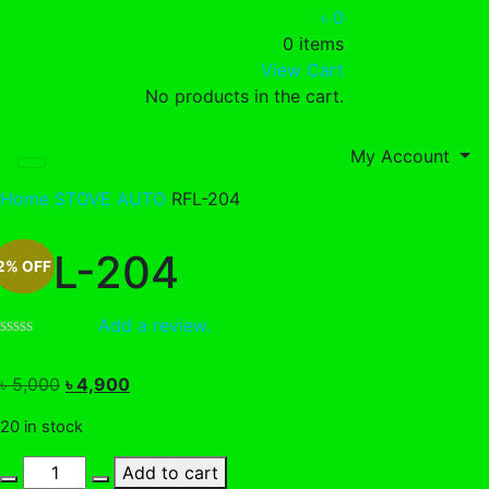
৳
0
0 items
View Cart
No products in the cart.
My Account
Home
STOVE
AUTO
RFL-204
RFL-204
2% OFF
Add a review.
Original
Current
৳
5,000
৳
4,900
price
price
20 in stock
was:
is:
৳ 5,000.
৳ 4,900.
RFL-
Add to cart