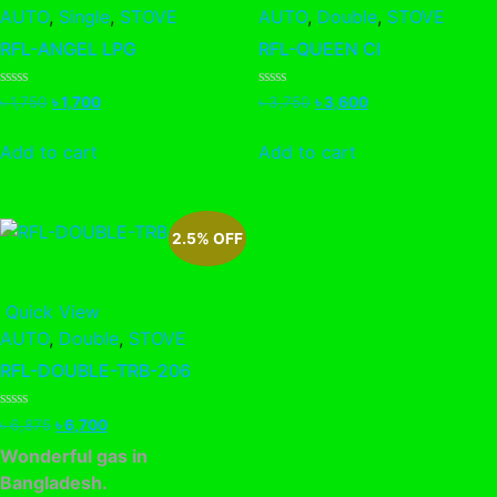
AUTO
,
Single
,
STOVE
AUTO
,
Double
,
STOVE
RFL-ANGEL LPG
RFL-QUEEN CI
Rated
Rated
Original
Current
Original
Current
৳
1,750
৳
1,700
৳
3,750
৳
3,600
0
0
price
price
price
price
out
out
of
of
was:
is:
was:
is:
Add to cart
Add to cart
5
5
৳ 1,750.
৳ 1,700.
৳ 3,750.
৳ 3,600.
2.5% OFF
Quick View
AUTO
,
Double
,
STOVE
RFL-DOUBLE-TRB-206
Rated
Original
Current
৳
6,875
৳
6,700
0
price
price
out
Wonderful gas in
of
was:
is:
5
Bangladesh.
৳ 6,875.
৳ 6,700.