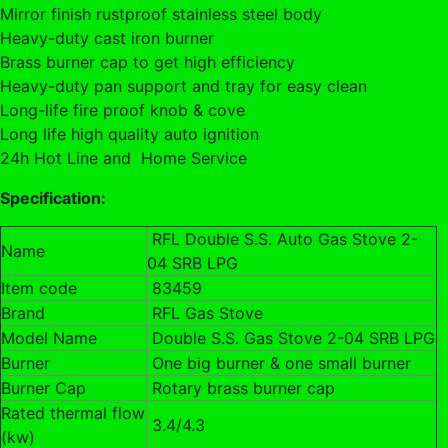
Mirror finish rustproof stainless steel body
Heavy-duty cast iron burner
Brass burner cap to get high efficiency
Heavy-duty pan support and tray for easy clean
Long-life fire proof knob & cove
Long life high quality auto ignition
24h Hot Line and Home Service
Specification:
RFL Double S.S. Auto Gas Stove 2-
Name
04 SRB LPG
Item code
83459
Brand
RFL Gas Stove
Model Name
Double S.S. Gas Stove 2-04 SRB LPG
Burner
One big burner & one small burner
Burner Cap
Rotary brass burner cap
Rated thermal flow
3.4/4.3
(kw)