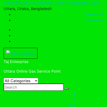
Skip
01511080528, 01938891991
tajnovaentp@gmail.com
to
Uttara, Dhaka, Bangladesh
content
Contact Us
About Us
Taj Enterprise
Uttara Online Gas Service Point
0
0
Total