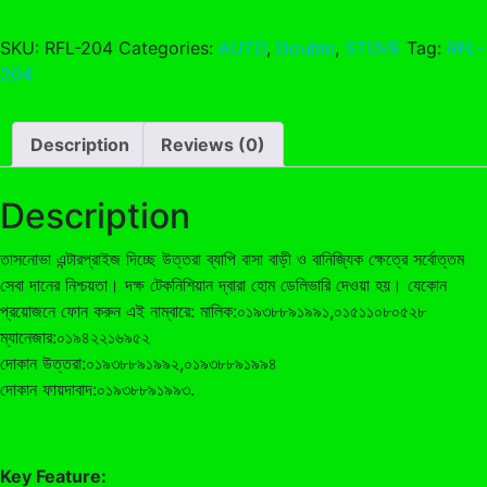
204
quantity
SKU:
RFL-204
Categories:
AUTO
,
Double
,
STOVE
Tag:
RFL-
204
Description
Reviews (0)
Description
তাসনোভা এন্টারপ্রাইজ দিচ্ছে উত্তরা ব্যাপি বাসা বাড়ী ও বানিজ্যিক ক্ষেত্রে সর্বোত্তম
সেবা দানের নিশ্চয়তা। দক্ষ টেকনিশিয়ান দ্বারা হোম ডেলিভারি দেওয়া হয়। যেকোন
প্রয়োজনে ফোন করুন এই নাম্বারে: মালিক:০১৯৩৮৮৯১৯৯১,০১৫১১০৮০৫২৮
ম্যানেজার:০১৯৪২২১৬৯৫২
দোকান উত্তরা:০১৯৩৮৮৯১৯৯২,০১৯৩৮৮৯১৯৯৪
দোকান ফায়দাবাদ:০১৯৩৮৮৯১৯৯৩.
Key Feature: